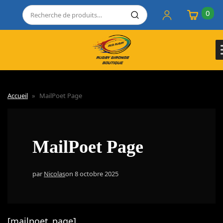
0
Accueil
»
MailPoet Page
MailPoet Page
par
Nicolas
on
8 octobre 2025
[mailpoet_page]