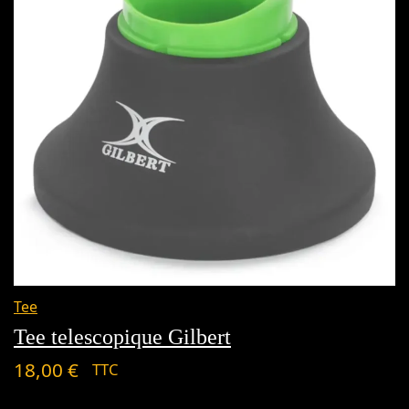
Tee
Tee telescopique Gilbert
18,00
€
TTC