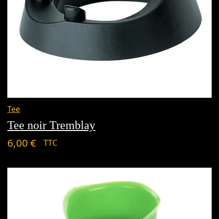
Tee
Tee noir Tremblay
6,00
€
TTC