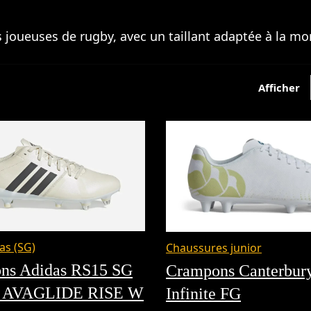
s joueuses de rugby, avec un taillant adaptée à la m
Afficher
as (SG)
Chaussures junior
ns Adidas RS15 SG
Crampons Canterbur
e AVAGLIDE RISE W
Infinite FG