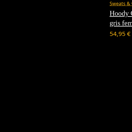
Sweats & 
Hoody 
gris f
54,95
€