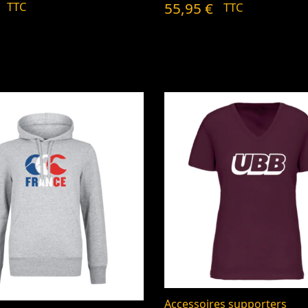
55,95
€
TTC
TTC
Accessoires supporters