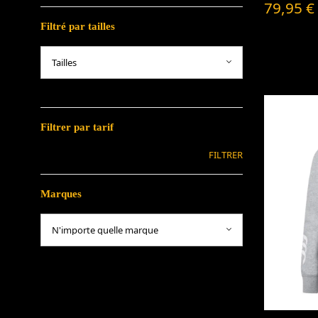
79,95
€
Filtré par tailles
Filtrer par tarif
FILTRER
Marques