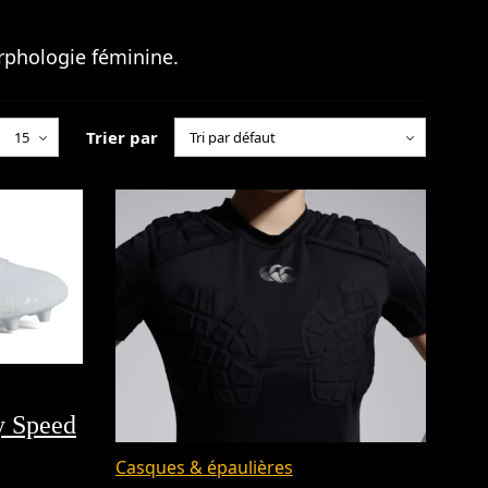
orphologie féminine.
Trier par
y Speed
Casques & épaulières