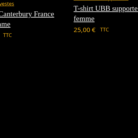
vestes
T-shirt UBB supporte
Canterbury France
femme
emme
25,00
€
TTC
TTC