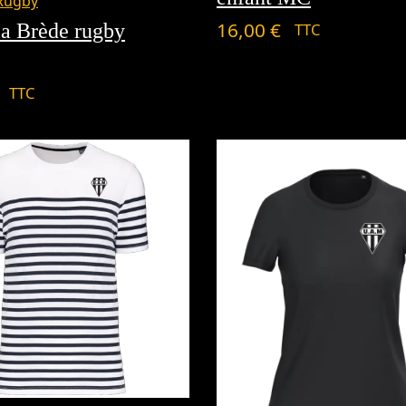
Rugby
16,00
€
TTC
 la Brède rugby
TTC