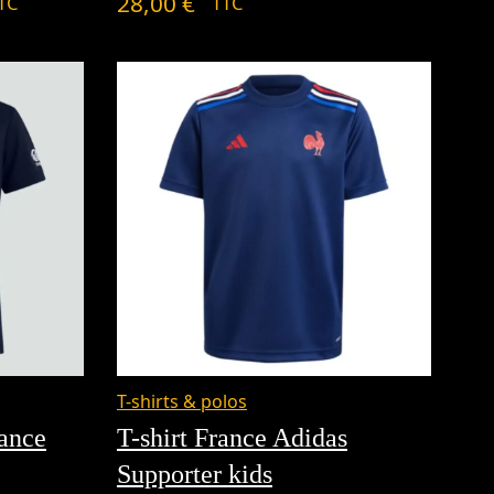
8,00 €
28,00
€
TC
TTC
9,00 €
T-shirts & polos
rance
T-shirt France Adidas
Supporter kids