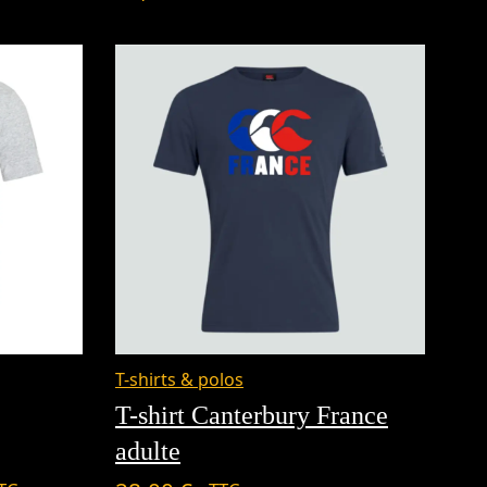
lage
T-shirts & polos
e
T-shirt Canterbury France
ix :
adulte