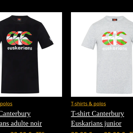
Plage
P
 polos
T-shirts & polos
de
d
 Canterbury
T-shirt Canterbury
prix :
pr
ans adulte noir
Euskarians junior