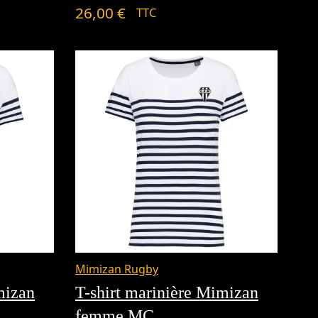
26,00
€
TTC
Mimizan Rugby
mizan
T-shirt marinière Mimizan
femme MC