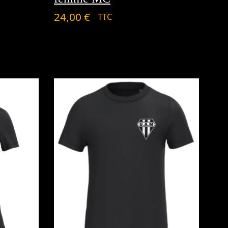
24,00
€
TTC