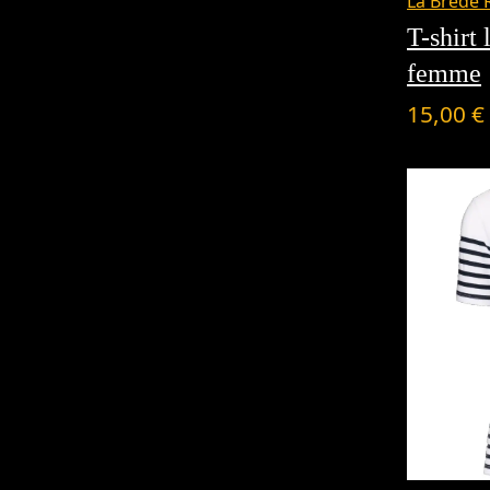
La Brède 
T-shirt
femme
15,00
€