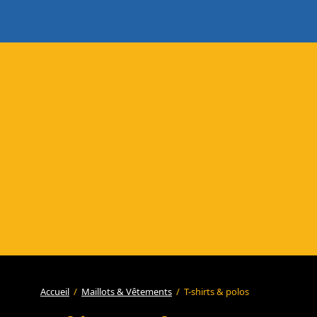
Accueil
/
Maillots & Vêtements
/
T-shirts & polos