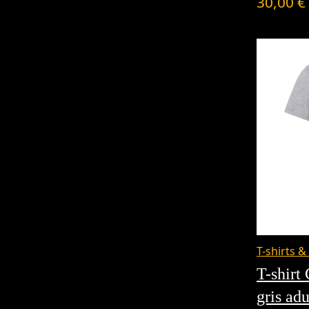
30,00
€
T-shirts &
T-shirt
gris adu