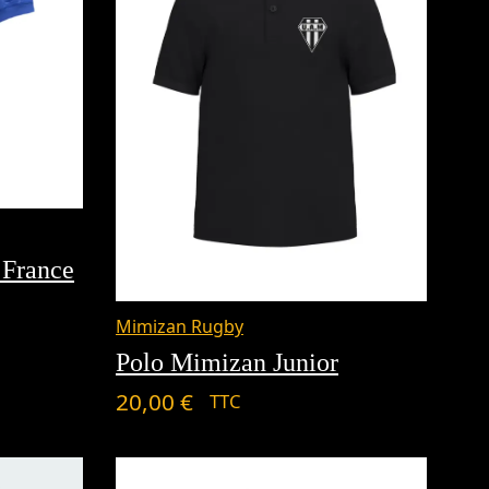
 France
Mimizan Rugby
Polo Mimizan Junior
20,00
€
TTC