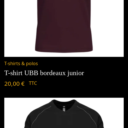
T-shirts & polos
T-shirt UBB bordeaux junior
20,00
€
TTC