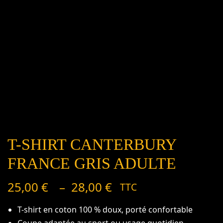
T-SHIRT CANTERBURY
Plage
de
FRANCE GRIS ADULTE
prix :
25,00 €
25,00
€
–
28,00
€
TTC
à
28,00 €
T-shirt en coton 100 % doux, porté confortable