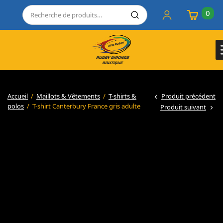
0
Accueil
/
Maillots & Vêtements
/
T-shirts &
Produit précédent
polos
/
T-shirt Canterbury France gris adulte
Produit suivant