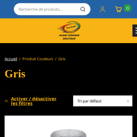
0
Accueil
/
Produit Couleurs
/
Gris
Gris
Activer / désactiver
les filtres