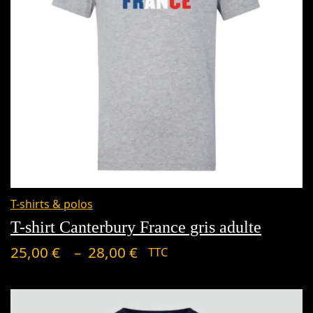
Plage
de
T-shirts & polos
prix :
T-shirt Canterbury France gris adulte
25,00 €
–
25,00
€
28,00
€
TTC
à
28,00 €