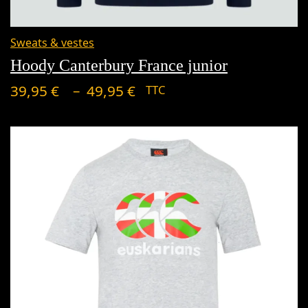
Plage
de
Sweats & vestes
prix :
Hoody Canterbury France junior
39,95 €
–
39,95
€
49,95
€
TTC
à
49,95 €