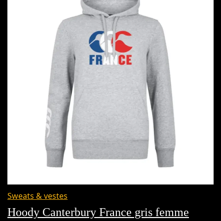
Sweats & vestes
Hoody Canterbury France gris femme