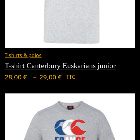
Plage
de
T-shirts & polos
prix :
T-shirt Canterbury Euskarians junior
28,00 €
–
28,00
€
29,00
€
TTC
à
29,00 €