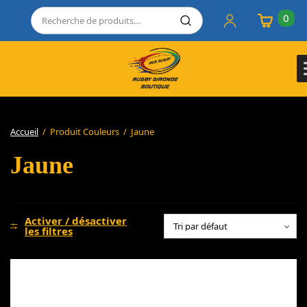
0
Accueil
/
Produit Couleurs
/
Jaune
Jaune
Activer / désactiver
les filtres