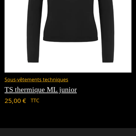
Sous-vêtements techniques
TS thermique ML junior
25,00
€
TTC