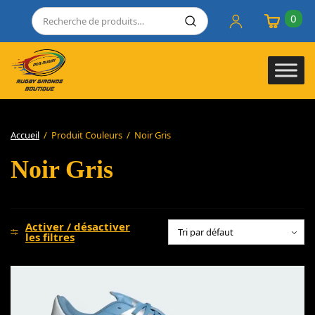
0
Accueil
/
Produit Couleurs
/
Noir Gris
Noir Gris
Activer / désactiver
les filtres