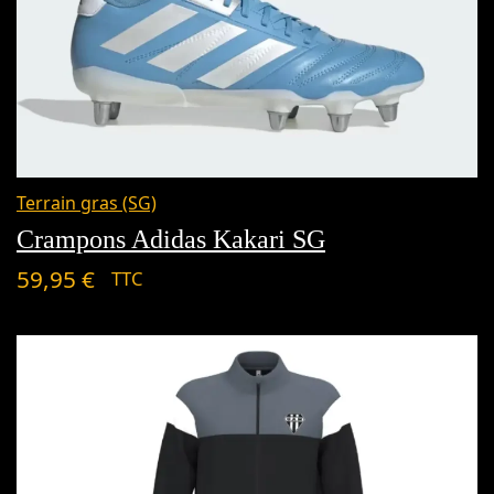
Terrain gras (SG)
Crampons Adidas Kakari SG
59,95
€
TTC