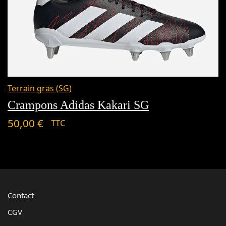
Terrain gras (SG)
Crampons Adidas Kakari SG
50,00
€
TTC
Contact
CGV