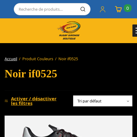
0
Accueil
/
Produit Couleurs
/
Noir if0525
Noir if0525
Activer / désactiver
les filtres