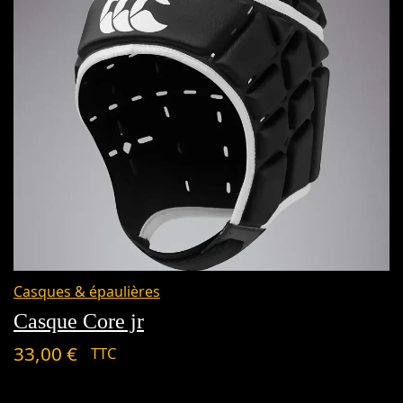
Casques & épaulières
Casque Core jr
33,00
€
TTC