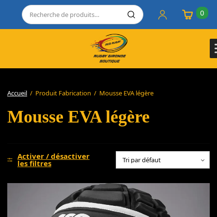
0
Accueil
/
Produit Fabrication
/
Mousse EVA légère
Mousse EVA légère
Activer / désactiver
les filtres