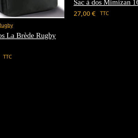
Sac à dos Mimizan 1
27,00
€
TTC
Rugby
os La Brède Rugby
TTC