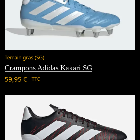
Terrain gras (SG)
Crampons Adidas Kakari SG
59,95
€
TTC