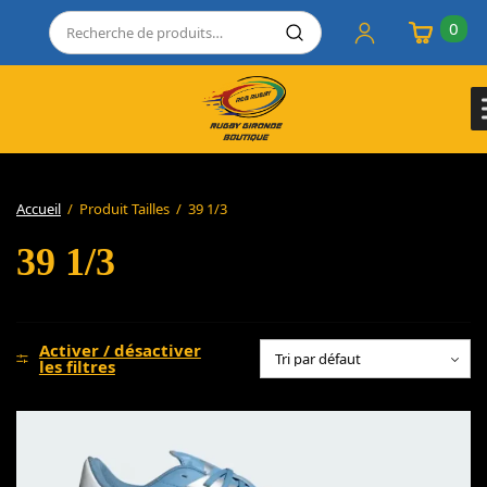
0
Accueil
/
Produit Tailles
/
39 1/3
39 1/3
Activer / désactiver
les filtres