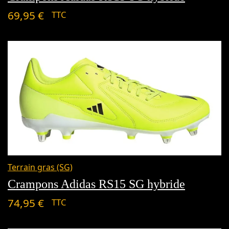
69,95
€
TTC
Terrain gras (SG)
Crampons Adidas RS15 SG hybride
74,95
€
TTC