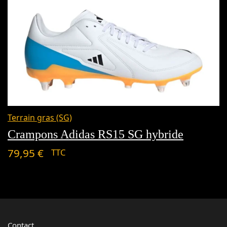
Terrain gras (SG)
Crampons Adidas RS15 SG hybride
79,95
€
TTC
Contact