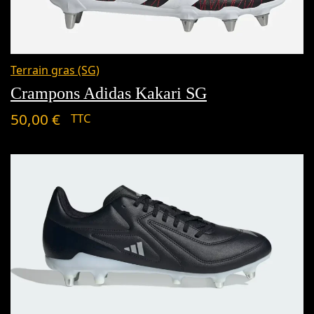
Terrain gras (SG)
Crampons Adidas Kakari SG
50,00
€
TTC