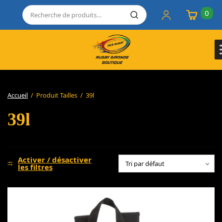
0
Accueil
/
Produit Tailles
/
39l
39l
Activer / désactiver
les filtres