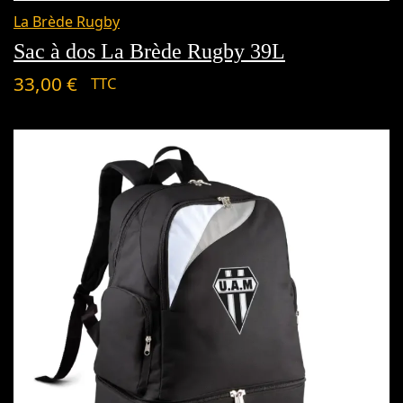
La Brède Rugby
Sac à dos La Brède Rugby 39L
33,00
€
TTC