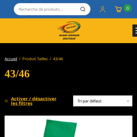
0
Accueil
/
Produit Tailles
/
43/46
43/46
Activer / désactiver
les filtres