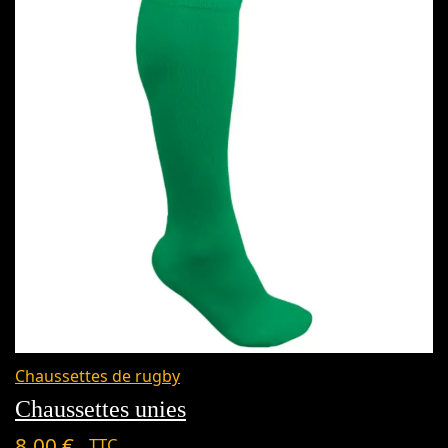
Chaussettes de rugby
Chaussettes unies
8,00
€
TTC