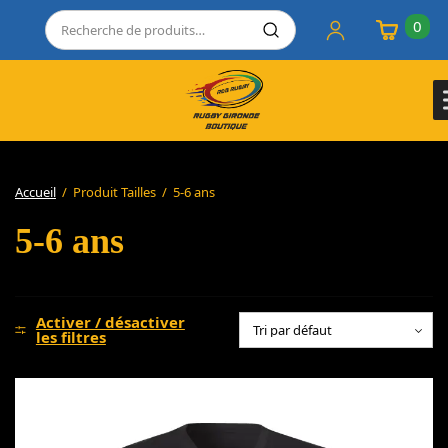
0
Accueil
/
Produit Tailles
/
5-6 ans
5-6 ans
Activer / désactiver
les filtres