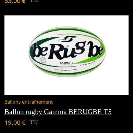
63,00
€
TTC
Ballons entraînement
Ballon rugby Gamma BERUGBE T5
19,00
€
TTC