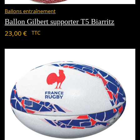
Ballons entraînement
Ballon Gilbert supporter T5 Biarritz
23,00
€
TTC