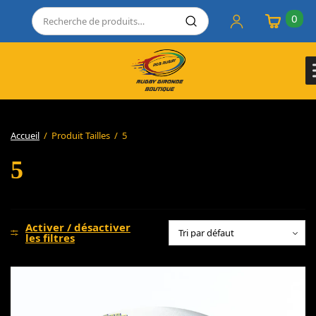
0
Accueil
/
Produit Tailles
/
5
5
Activer / désactiver
les filtres