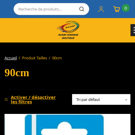
0
Accueil
/
Produit Tailles
/
90cm
90cm
Activer / désactiver
les filtres