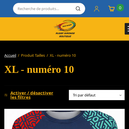
0
Accueil
/
Produit Tailles
/
XL - numéro 10
XL - numéro 10
Activer / désactiver
les filtres