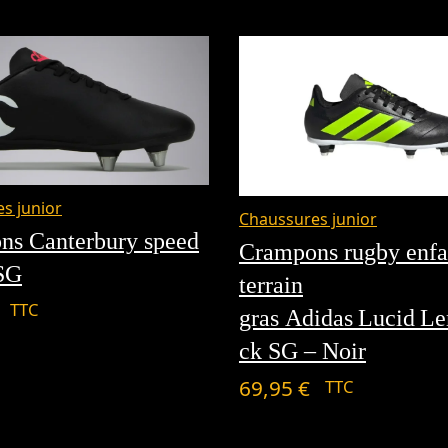
à
59,00 €
s junior
Chaussures junior
ns Canterbury speed
Crampons rugby enfa
 SG
terrain
TTC
gras Adidas Lucid L
ck SG – Noir
69,95
€
TTC