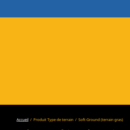
Accueil
/
Produit Type de terrain
/
Soft-Ground (terrain gras)