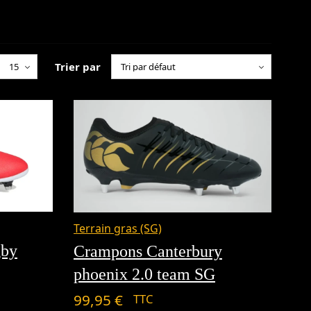
Trier par
Terrain gras (SG)
gby
Crampons Canterbury
phoenix 2.0 team SG
99,95
€
TTC