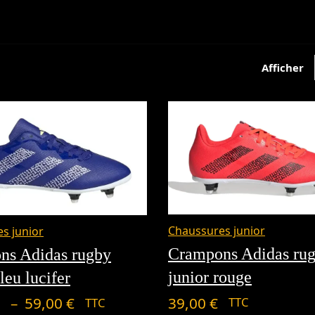
Afficher
Plage
Chaussures junior
s junior
de
Crampons Adidas ru
ns Adidas rugby
prix :
junior rouge
leu lucifer
40,00 €
–
39,00
€
59,00
€
TTC
TTC