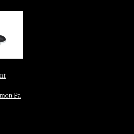
nt
emon Pa