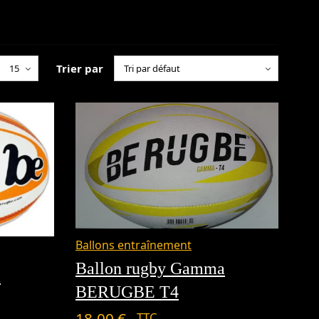
Trier par
Ballons entraînement
Ballon rugby Gamma
a
BERUGBE T4
18,00
€
TTC