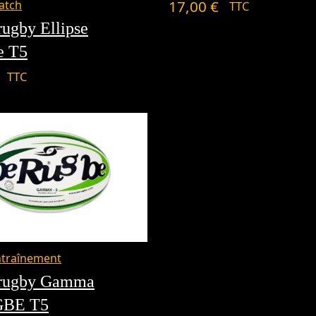
17,00
€
atch
TTC
rugby Ellipse
e T5
TTC
ntraînement
 rugby Gamma
BE T5