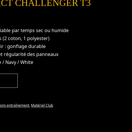
CT CHALLENGER T3
 fiable par temps sec ou humide
 (2 coton, 1 polyester)
air : gonflage durable
et régularité des panneaux
e / Navy / White
lons entraînement
,
Matériel Club