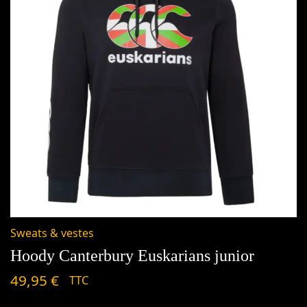
Sweats & vestes
Hoody Canterbury Euskarians junior
49,95
€
TTC