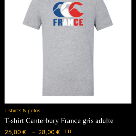
Plage
de
T-shirts & polos
prix :
T-shirt Canterbury France gris adulte
25,00 €
–
25,00
€
28,00
€
TTC