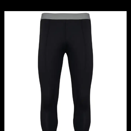
à
28,00 €