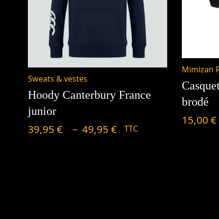
Mimizan 
Plage
Sweats & vestes
Casque
de
Hoody Canterbury France
brodé
prix :
junior
15,00
€
39,95 €
–
39,95
€
49,95
€
TTC
à
49,95 €