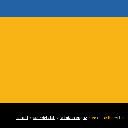
Accueil
/
Matériel Club
/
Mimizan Rugby
/
Polo noir liseret bl