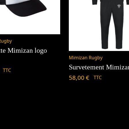
Rugby
tte Mimizan logo
Mimizan Rugby
Survetement Mimizan
TTC
58,00
€
TTC