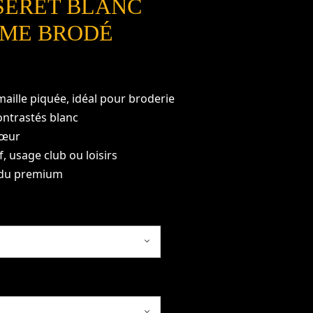
ISERET BLANC
MME BRODÉ
aille piquée, idéal pour broderie
ontrastés blanc
cœur
, usage club ou loisirs
endu premium