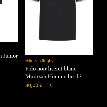
 Junior
Mimizan Rugby
Polo noir liseret blanc
Mimizan Homme brodé
30,00
€
TTC