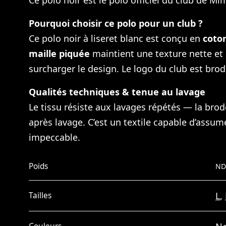
Ce polo noir est le polo officiel du club de M
Pourquoi choisir ce polo pour un club ?
Ce polo noir à liseret blanc est conçu en
coto
maille piquée
maintient une texture nette et 
surcharger le design. Le logo du club est brod
Qualités techniques & tenue au lavage
Le tissu résiste aux lavages répétés — la bro
après lavage. C’est un textile capable d’assu
impeccable.
Poids
ND
L
,
Tailles