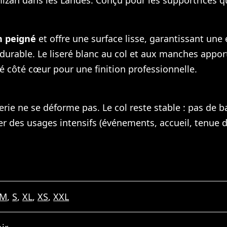
imizan dans les Landes. Conçu pour les supportrices q
n peigné
et offre une surface lisse, garantissant une 
durable. Le liseré blanc au col et aux manches appo
é côté cœur pour une finition professionnelle.
derie ne se déforme pas. Le col reste stable : pas de
mer des usages intensifs (événements, accueil, tenue 
M
,
S
,
XL
,
XS
,
XXL