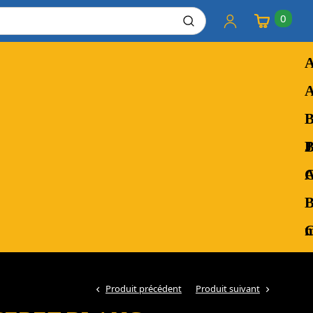
0
A
A
A
B
m
C
r
n
Produit précédent
Produit suivant