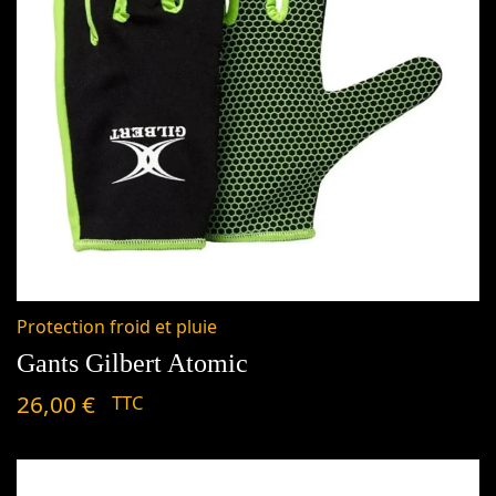
Protection froid et pluie
Gants Gilbert Atomic
26,00
€
TTC