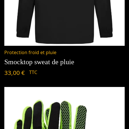
Protection froid et pluie
Smocktop sweat de pluie
33,00
€
TTC