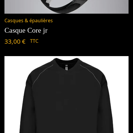
Casques & épaulières
Casque Core jr
33,00
€
TTC