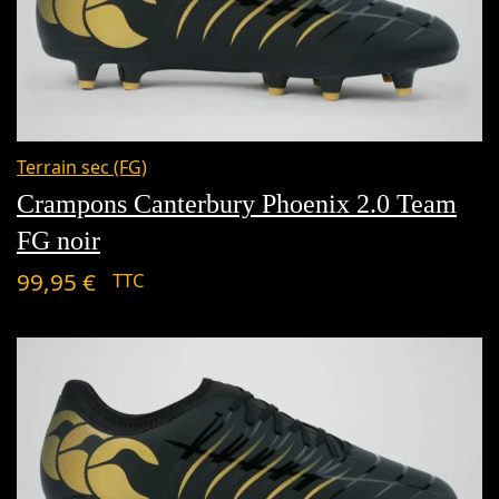
Terrain sec (FG)
Crampons Canterbury Phoenix 2.0 Team
FG noir
99,95
€
TTC