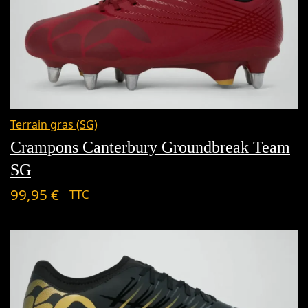
Terrain gras (SG)
Crampons Canterbury Groundbreak Team
SG
99,95
€
TTC