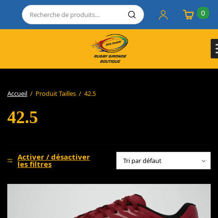
0
Accueil
/
Produit Tailles
/
42.5
42.5
Activer / désactiver
les filtres