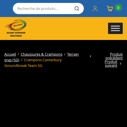
0
Accueil
/
Chaussures & Crampons
/
Terrain
Produit
précédent
gras (SG)
/
Crampons Canterbury
Produit
suivant
Groundbreak Team SG