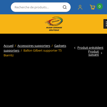
0
Accueil
/
Accessoires supporters
/
Gadgets
Produit précédent
supporters
/
Ballon Gilbert supporter T5
Produit
suivant
Biarritz